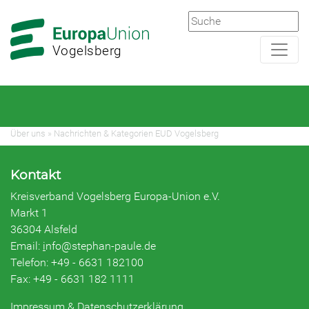
Zur
Zum
Hauptnavigation
Hauptbereich
Vogelsberg
Über uns
»
Nachrichten & Kategorien EUD Vogelsberg
Kontakt
Kreisverband Vogelsberg Europa-Union e.V.
Markt 1
36304 Alsfeld
Email:
i
nfo@stephan-paule.de
Telefon: +49 - 6631 182100
Fax: +49 - 6631 182 1111
Impressum & Datenschutzerklärung